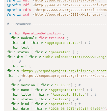
@prefix
owl
:
<
http://www.w3.org/2002/07/owl#
>
.
@prefix
rdf
:
<
http://www.w3.org/1999/02/22-rdf-synta
@prefix
rdfs
:
<
http://www.w3.org/2000/01/rdf-schema#
@prefix
xsd
:
<
http://www.w3.org/2001/XMLSchema#
>
.
# - resource ---------------------------------------
a
fhir
:
OperationDefinition
;
fhir
:
nodeRole
fhir
:
treeRoot
;
fhir
:
id
[
fhir
:
v
"aggregate-states"
]
;
# 
fhir
:
text
[
fhir
:
status
[
fhir
:
v
"generated"
]
;
fhir
:
div
[
fhir
:
v
"<div xmlns=\"http://www.w3.org/19
]
;
# 
fhir
:
url
[
fhir
:
v
"https://sequoiaproject.org/fhir/ehx/Operatio
fhir
:
l
<
https://sequoiaproject.org/fhir/ehx/Operatio
]
;
# 
fhir
:
version
[
fhir
:
v
"1.15.0"
]
;
# 
fhir
:
name
[
fhir
:
v
"AggregateStates"
]
;
# 
fhir
:
title
[
fhir
:
v
"Aggregate States"
]
;
# 
fhir
:
status
[
fhir
:
v
"active"
]
;
# 
fhir
:
kind
[
fhir
:
v
"operation"
]
;
# 
fhir
:
date
[
fhir
:
v
"2026-06-07T14:09:14-04:00"
^^
xs