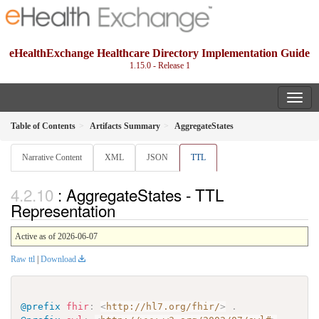
eHealthExchange Healthcare Directory Implementation Guide
1.15.0 - Release 1
Table of Contents
Artifacts Summary
AggregateStates
Narrative Content
XML
JSON
TTL
: AggregateStates - TTL
Representation
Active as of 2026-06-07
Raw ttl
|
Download
@prefix
fhir
:
<
http://hl7.org/fhir/
>
.