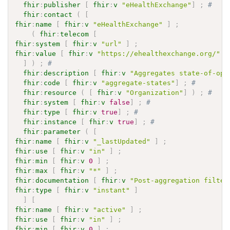
fhir
:
publisher
[
fhir
:
v
"eHealthExchange"
]
;
# 
fhir
:
contact
(
[
fhir
:
name
[
fhir
:
v
"eHealthExchange"
]
;
(
fhir
:
telecom
[
fhir
:
system
[
fhir
:
v
"url"
]
;
fhir
:
value
[
fhir
:
v
"https://ehealthexchange.org/"
]
]
)
;
# 
fhir
:
description
[
fhir
:
v
"Aggregates state-of-ope
fhir
:
code
[
fhir
:
v
"aggregate-states"
]
;
# 
fhir
:
resource
(
[
fhir
:
v
"Organization"
]
)
;
# 
fhir
:
system
[
fhir
:
v
false
]
;
# 
fhir
:
type
[
fhir
:
v
true
]
;
# 
fhir
:
instance
[
fhir
:
v
true
]
;
# 
fhir
:
parameter
(
[
fhir
:
name
[
fhir
:
v
"_lastUpdated"
]
;
fhir
:
use
[
fhir
:
v
"in"
]
;
fhir
:
min
[
fhir
:
v
0
]
;
fhir
:
max
[
fhir
:
v
"*"
]
;
fhir
:
documentation
[
fhir
:
v
"Post-aggregation filter
fhir
:
type
[
fhir
:
v
"instant"
]
]
[
fhir
:
name
[
fhir
:
v
"active"
]
;
fhir
:
use
[
fhir
:
v
"in"
]
;
fhir
:
min
[
fhir
:
v
0
]
;