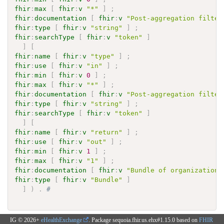
fhir
:
max
[
fhir
:
v
"*"
]
;
fhir
:
documentation
[
fhir
:
v
"Post-aggregation filter
fhir
:
type
[
fhir
:
v
"string"
]
;
fhir
:
searchType
[
fhir
:
v
"token"
]
]
[
fhir
:
name
[
fhir
:
v
"type"
]
;
fhir
:
use
[
fhir
:
v
"in"
]
;
fhir
:
min
[
fhir
:
v
0
]
;
fhir
:
max
[
fhir
:
v
"*"
]
;
fhir
:
documentation
[
fhir
:
v
"Post-aggregation filter
fhir
:
type
[
fhir
:
v
"string"
]
;
fhir
:
searchType
[
fhir
:
v
"token"
]
]
[
fhir
:
name
[
fhir
:
v
"return"
]
;
fhir
:
use
[
fhir
:
v
"out"
]
;
fhir
:
min
[
fhir
:
v
1
]
;
fhir
:
max
[
fhir
:
v
"1"
]
;
fhir
:
documentation
[
fhir
:
v
"Bundle of organizations
fhir
:
type
[
fhir
:
v
"Bundle"
]
]
)
.
# 
IG © 2026+
eHealthExchange
. Package sequoia.fhir.us.ehx#1.15.0 based on
FHIR